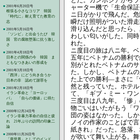
とだ。カンボジアからラ
ャーター機で「生命保証
■
2001年6月20日号
根張る小さなコリア 韓国
ニ日がかりで飛んだ。危
「時代に」耐え育てた教育の
瞬だけ照明がついた滑走
志
滑り込んだと思ったら、
■
2001年5月16日号
「ソンビ」と出会うたび 韓
わしい匂いがした。同時
国 官の腐敗堕落に抗う激し
れた。
さ
ニ度目の旅は八ニ年。ベ
■
2001年4月18日号
五年にベトナムの勝利で
日本との関係の今 韓国 ま
ともなつきあいの形成を
別がとれたベトナムのサ
■
2001年3月18日号
た。しかし、ベトナムの
「西洋」にどう向き合うか
た上での勝利―まさに「
日本の非 認めて謝罪を
然と残っていた。ホテル
■
2001年2月18日号
て、「ギブ・ミー・ワン
イラン革命と「ヨーロッ
パ」 「自らの価値」に得た
三度目は八九年。「惨」
自信
物ごいはいたがもう「ワ
■
2000年12月24日号
団の姿はなかった。しか
イラン非暴力革命の自信と疲
ノイの作家のことばで言
れ 21年ぶりの訪問の印象二
論
紙きれ」だった。急落、
■
2000年11月26日号
が吹いて舞い上がる。舞
「亜世界」としてのインド