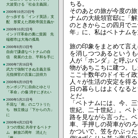
ちる。
大波受ける「社会主義国」
そのあとの旅が今度の旅
■
2000年10月23日号
かっ歩する「インド英語」支
ナムの大統領官邸に「解
配 形変えた西欧帝国主義か
のときからこの四月でニ
■
2000年10月2日号
年」に、私はベトナムを
インドIT革命の裏に貧困 先
端都市は大海の孤島
旅の印象をまとめて言え
■
2000年8月13日号
自由で謙虚なベトナムの自
を消しつつあるというも
信 発展の土台、平和を手に
人が「ホンダ」と呼ぶバ
■
2000年7月16日号
物があちこちに建つ。し
武力で強制できぬ主義主張
ここ十数年のドイモイ政
元指揮官の言葉に説得力
人々が生活の安定を得る
■
2000年6月19日号
カンボジアに自由とゆとり
日の暮らしはよくなると
「革命」の傷 消すにぎわい
とだ。
■
2000年5月21日号
「ベトナムには、今、三
不屈な「南」のニワトリた
世紀、二十世紀」。ベト
ち 独立後は「下からの力」
に
路を見ながら言った。ベ
■
2000年4月23日号
車、手押しの荷車がのろ
３つの世紀 共存するベトナ
かついで、笠をかぶった
ム 解放25周年 消えた
「惨」