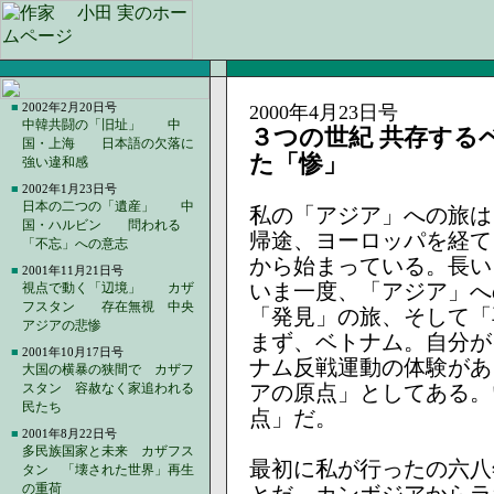
■
2002年2月20日号
2000年4月23日号
中韓共闘の「旧址」 中
３つの世紀 共存する
国・上海 日本語の欠落に
た「惨」
強い違和感
■
2002年1月23日号
日本の二つの「遺産」 中
私の「アジア」への旅は
国・ハルビン 問われる
帰途、ヨーロッパを経て
「不忘」への意志
から始まっている。長い
■
2001年11月21日号
いま一度、「アジア」へ
視点で動く「辺境」 カザ
フスタン 存在無視 中央
「発見」の旅、そして「
アジアの悲惨
まず、ベトナム。自分が
■
2001年10月17日号
ナム反戦運動の体験があ
大国の横暴の狭間で カザフ
スタン 容赦なく家追われる
アの原点」としてある。
民たち
点」だ。
■
2001年8月22日号
多民族国家と未来 カザフス
最初に私が行ったの六八
タン 「壊された世界」再生
の重荷