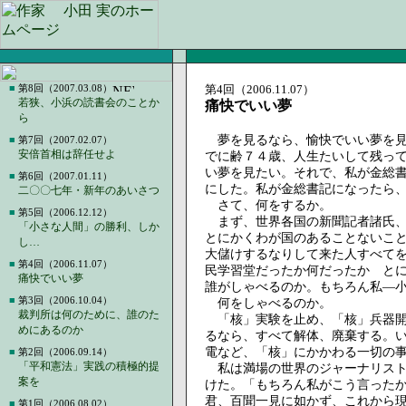
■
第8回（2007.03.08）
第4回（2006.11.07）
若狭、小浜の読書会のことか
痛快でいい夢
ら
夢を見るなら、愉快でいい夢を見
■
第7回（2007.02.07）
安倍首相は辞任せよ
でに齢７４歳、人生たいして残っ
い夢を見たい。それで、私が金総
■
第6回（2007.01.11）
にした。私が金総書記になったら
二〇〇七年・新年のあいさつ
さて、何をするか。
■
第5回（2006.12.12）
まず、世界各国の新聞記者諸氏、
「小さな人間」の勝利、しか
とにかくわが国のあることないこ
し…
大儲けするなりして来た人すべて
■
第4回（2006.11.07）
民学習堂だったか何だったか と
痛快でいい夢
誰がしゃべるのか。もちろん私―
■
第3回（2006.10.04）
何をしゃべるのか。
裁判所は何のために、誰のた
「核」実験を止め、「核」兵器開
めにあるのか
るなら、すべて解体、廃棄する。
電など、「核」にかかわる一切の
■
第2回（2006.09.14）
「平和憲法」実践の積極的提
私は満場の世界のジャーナリスト
案を
けた。「もちろん私がこう言った
君、百聞一見に如かず、これから
■
第1回（2006.08.02）