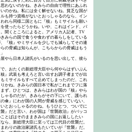
。正気に戻すために自分で自分に制裁を課すべき
う思わないのかね。きみらの自由で理性にあふれ
ないのかね。私には全く解せないね。貧乏な国が
イルも持つ資格がないとおっしゃるのなら、イン
。われら同様二国ともに『核』もミサイルも願い
金を使ったらどうかね。いや、これはインド、パ
。聞くところによると。アメリカ人記者、TV
のきみらの国で食うや食わずの暮らしをしている
が、『核』やミサイルを少しでも減らしてその連
からの脅威は知らんが、こちらからの脅威はもう
…」
屋やら日本人諸氏がいるのを思い出して、彼ら
で、おたくの新総理大臣やら何やらはずいぶん
『核』武装も考えろと言い出すお調子者までが出
』もミサイルもすべて止めてしまったのだ、これ
もりかね。きみらの国日本で私がこれまでフに落
、まず、ひとつは、きみらはわが国の『核』やら
っしゃるのだが、きみらがその下にいて、護られ
核の傘』にわが国の人間が脅威を感じていない、
ないとおっしゃるのかね。もうひとつ、ついでに
世襲』だと言い、わが国は『世襲政治』がバッコ
のことばはそのままきみらの国にお返ししたい
家なら、新総理大臣に至っては三代目の世襲だ。
、まわりの政治家諸氏もたいていが『世襲』だ。