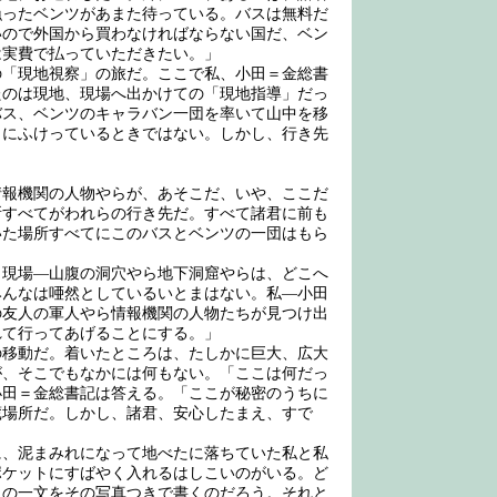
漁ったベンツがあまた待っている。バスは無料だ
いので外国から買わなければならない国だ、ベン
は実費で払っていただきたい。」
「現地視察」の旅だ。ここで私、小田＝金総書
たのは現地、現場へ出かけての「現地指導」だっ
バス、ベンツのキャラバン一団を率いて山中を移
出にふけっているときではない。しかし、行き先
報機関の人物やらが、あそこだ、いや、ここだ
所すべてがわれらの行き先だ。すべて諸君に前も
いた場所すべてにこのバスとベンツの一団はもら
現場―山腹の洞穴やら地下洞窟やらは、どこへ
みんなは唖然としているいとまはない。私―小田
の友人の軍人やら情報機関の人物たちが見つけ出
れて行ってあげることにする。」
移動だ。着いたところは、たしかに巨大、広大
が、そこでもなかには何もない。「ここは何だっ
小田＝金総書記は答える。「ここが秘密のうちに
蔵場所だ。しかし、諸君、安心したまえ、すで
、泥まみれになって地べたに落ちていた私と私
ポケットにすばやく入れるはしこいのがいる。ど
しの一文をその写真つきで書くのだろう。それと