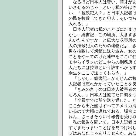
なるほど日本人は賢い、商才があ
いさせるのじゃ」という私の答は
い、「拉致犯人？」と日本人記者
の民を拉致してきた犯人…そいつ
入れる。」
日本人記者は私のことばにたまげ
かし、総書記、この場所、大きす
んいたんですか」と広大な収容所
人の拉致犯人のための建物だよ。
男を拉致して炭鉱に送り込み、女
ことをやってのけた連中をここに
モやらイラクのどこやらの刑務所
人たちには拉致という許すべから
余生をここで送ってもらう。」
「しかし、総書記、かんじんの拉
人記者は忘れかかっていたことを
「きみの言うのは日本人被害者の
ちろん。」日本人は慌てた口調を
「全員すでに船で送り返した。た
ここから出た船はすべてアメリカ
いるので大幅に遅れておる。場合
れん。さっきそういう報告を受け
私の報告を聞いて、日本人記者は
すぐまたうまいことばを見つけ出
プはあなたじゃありませんか。あ