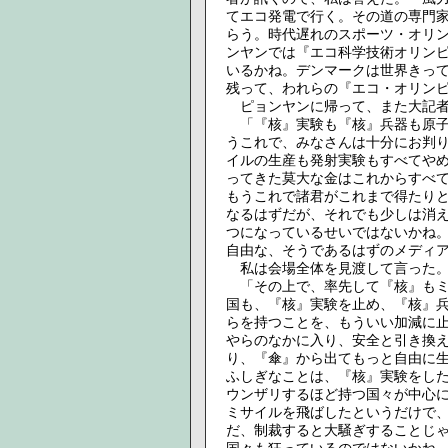
てエコ発電で行く。その道の専門
らう。時代遅れのスポーツ・オリ
ンヤンでは『エコ科学技術オリン
いるかね。デンマークは世界きっ
残って、われらの『エコ・オリン
ピョンヤンに帰って、また大記者
「『核』実験も『核』兵器も原子
うこれで、みなさんは十分にお判
イルの生産も発射実験もすべてや
ってきた莫大な金はこれからすべ
もうこれで諸君がこれまで得たり
なるはずだが、それでも少しは消
つになっているせいではないかね
自由な、そうであるはずのメディ
私は会場全体を見渡して言った
「その上で、率先して『核』もミ
国も、『核』実験を止め、『核』
らを持つことを、もういい加減に
やらのなかに入り、安全と引き換
り、『傘』から出てもっと自由に
ふしぎなことは、『核』実験をし
ウンザリするほど持つ国々が中心
ミサイルを飛ばしたというだけで
だ、制裁すると大騒ぎすることじ