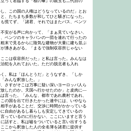
に立って君臨する『核の傘』の親玉も二代目の
し、この国の人権はどうなっているのだ」とお
ると、たちまち多数が和してひと騒ぎになった。
しも慌てず、「諸君、それではまたバス、ベンツ
不安がる声に向かって、「まぁ見ていなさい、
ス、ベンツのキャラバンの一団を連れて行ったの
は粗末で見るからに陰気な建物が大量に建ち並ぶ
声が沸きあがる。「まるで強制収容所じゃない
ここは収容所だった」と私は言った。みんなは
政治犯を入れておいた。ただの脱北者も入れ
く。私は「ほんとうだ」とうなずき、「しか
。「みんな釈放した。」
、さすがそこは万事に疑い深いヨーロッパ人ら
釈放したのか。天国へ行かせたのか」と皮肉に―
私は言った。「みんな、都市であれ農村であれ、
。この国を出て行きたかった連中には、いやなら
は相手があることだ、交渉に時間がかかっている
かに自由があるし暮らしも安定してきているの
と言っているのに行かない、ここにいますと言う
うに話すと、私は嘘をついていると言い出すうる
、ここから釈放した人の全名簿を諸君に提供す