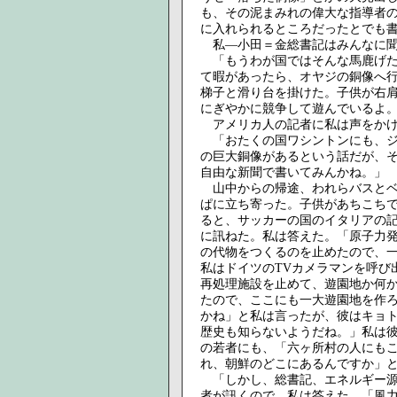
も、その泥まみれの偉大な指導者
に入れられるところだったとでも
私―小田＝金総書記はみんなに聞
「もうわが国ではそんな馬鹿げた
て暇があったら、オヤジの銅像へ
梯子と滑り台を掛けた。子供が右
にぎやかに競争して遊んでいるよ
アメリカ人の記者に私は声をか
「おたくの国ワシントンにも、ジ
の巨大銅像があるという話だが、
自由な新聞で書いてみんかね。」
山中からの帰途、われらバスとベ
ぱに立ち寄った。子供があちこち
ると、サッカーの国のイタリアの
に訊ねた。私は答えた。「原子力
の代物をつくるのを止めたので、
私はドイツのTVカメラマンを呼び
再処理施設を止めて、遊園地か何
たので、ここにも一大遊園地を作
かね」と私は言ったが、彼はキョ
歴史も知らないようだね。」私は
の若者にも、「六ヶ所村の人にも
れ、朝鮮のどこにあるんですか」
「しかし、総書記、エネルギー源
者が訊くので、私は答えた。「風