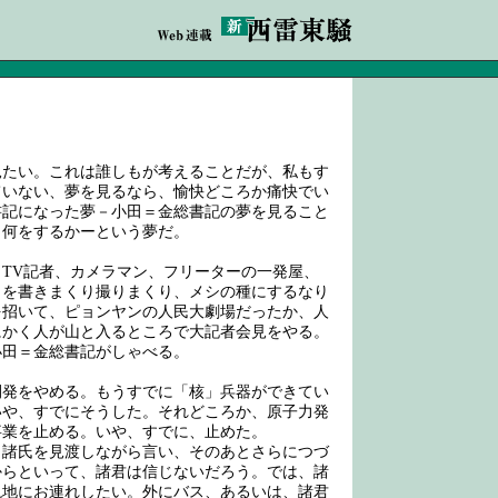
たい。これは誰しもが考えることだが、私もす
ていない、夢を見るなら、愉快どころか痛快でい
書記になった夢－小田＝金総書記の夢を見ること
、何をするかーという夢だ。
TV記者、カメラマン、フリーターの一発屋、
とを書きまくり撮りまくり、メシの種にするなり
を招いて、ピョンヤンの人民大劇場だったか、人
にかく人が山と入るところで大記者会見をやる。
小田＝金総書記がしゃべる。
発をやめる。もうすでに「核」兵器ができてい
いや、すでにそうした。それどころか、原子力発
事業を止める。いや、すでに、止めた。
諸氏を見渡しながら言い、そのあとさらにつづ
からといって、諸君は信じないだろう。では、諸
現地にお連れしたい。外にバス、あるいは、諸君