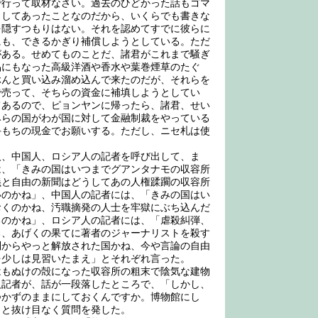
で行って取材なさい。過去のひどかった話もゴマ
としてあったことなのだから、いくらでも書きな
を隠すつもりはない。それを認めてすでに彼らに
にも、できるかぎり補償しようとしている。ただ
がある。せめてものことだ、諸君がこれまで騒ぎ
品にもなった高級洋酒や香水や葉巻煙草のたぐ
ぶんと買い込み溜め込んで来たのだが、それらを
で売って、そちらの資金に補填しようとしてい
てあるので、ピョンヤンに帰ったら、諸君、せい
みらの国がわが国に対して金融制裁をやっている
手もちの現金でお願いする。ただし、ニセ札は使
、中国人、ロシア人の記者を呼び出して、ま
は、「きみの国はいつまでグアンタナモの収容所
義と自由の新聞はどうしてあの人権蹂躙の収容所
いのかね」、中国人の記者には、「きみの国はい
おくのかね、汚職摘発の人士を牢獄にぶち込んだ
るのかね」、ロシア人の記者には、「虐殺糾弾、
る、あげくの果てに著者のジャーナリストを殺す
制からやっと解放された国かね、今や言論の自由
を少しは見習いたまえ」とそれぞれ言った。
もぬけの殻になった収容所の粗末で陰気な建物
人記者が、話が一段落したところで、「しかし、
つかずのままにしておくんですか。博物館にし
」と抜け目なく質問を発した。