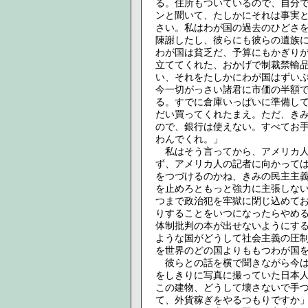
る。住所もついているので、自分
ンと聞いて、たしかにそれは事実
さい。私はわが国の過去のひどさ
陳謝したし、彼らにも彼らの遺族
わが国は貧乏だ、予算にもかぎり
立ててくれた、おかげで制裁禁輸
い、それをたしかにわが国はずい
今一切がっさい諸君に市価の半額
る。すでに倉庫いっぱいに準備し
だい買ってくれたまえ。ただ、き
ので、銀行は使えない。すべてお
わんでくれ。」
私はそう言ってから、アメリカ人
ず、アメリカ人の記者に向かって
をつづけるのかね、きみの民主主
を止めろともっと強力に主張しな
つまで政治犯を牢獄に閉じ込めて
りすることをいつになったらやめ
体制批判の本が出せないようにす
ような国がどうして社会主義の圧
を世界のどの国よりももつわが国
彼らとの話を横で聞きながら今は
をしきりに写真に撮っていた日本
この建物、どうして壊さないで手
て、外貨稼ぎをやるつもりですか