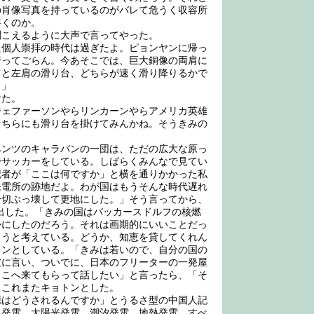
の肖像写真を持っているのがバレて危うく収容所
書くのか。
こえるように大声で言ってやった。
個人崇拝の時代は過ぎたよ。ピョンヤンに帰っ
行ってごらん。今あそこでは、巨大銅像の両肩に
肩と左肩の滑り台、どちらが速く滑り降りるかで
。」
けた。
ェファーソンやらリンカーンやらアメリカ英雄
そちらにも滑り台を掛けてみんかね。そうきみの
ンツのキャラバンの一団は、ただの広大な原っ
でサッカーをしている。しばらくみんなで見てい
記者が「ここは何ですか」と横を通りかかった私
発電所の跡地だよ。わが国はもうそんな時代遅れ
一切ぶっ壊して更地にした。」そう言ってから、
出した。「きみの国はバッカースドルフの核燃
かにしたのだろう。それは画期的にいいことだっ
ろうと考えている。どうか、知恵を貸してくれん
トンとしている。「きみは若いので、自分の国の
彼に言い、ついでに、日本のフリーターの一発屋
ここへ来てもらって話したい」と言ったら、「そ
とこれまたキョトンとした。
はどうされるんですか」とうるさ型の中国人記
力発電、太陽光発電、潮汐発電、地熱発電…すべ