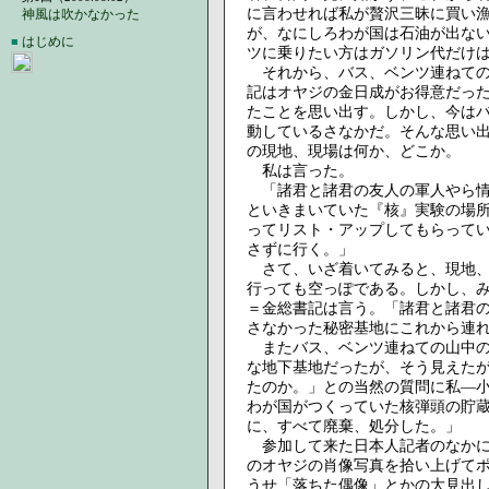
に言わせれば私が贅沢三昧に買い
神風は吹かなかった
が、なにしろわが国は石油が出な
はじめに
■
ツに乗りたい方はガソリン代だけ
それから、バス、ベンツ連ねての
記はオヤジの金日成がお得意だっ
たことを思い出す。しかし、今は
動しているさなかだ。そんな思い
の現地、現場は何か、どこか。
私は言った。
「諸君と諸君の友人の軍人やら情
といきまいていた『核』実験の場
ってリスト・アップしてもらって
さずに行く。」
さて、いざ着いてみると、現地、
行っても空っぽである。しかし、
＝金総書記は言う。「諸君と諸君
さなかった秘密基地にこれから連
またバス、ベンツ連ねての山中の
な地下基地だったが、そう見えた
たのか。」との当然の質問に私―
わが国がつくっていた核弾頭の貯
に、すべて廃棄、処分した。」
参加して来た日本人記者のなかに
のオヤジの肖像写真を拾い上げて
うせ「落ちた偶像」とかの大見出