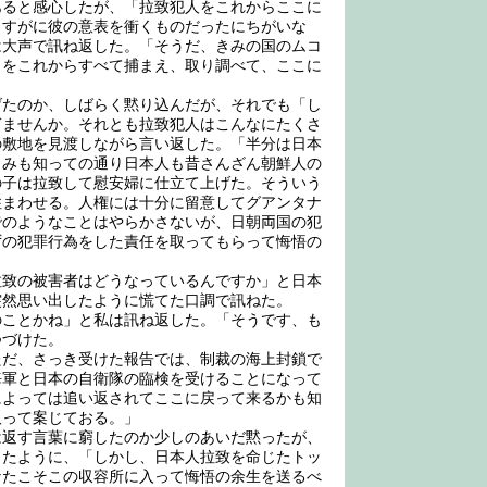
ると感心したが、「拉致犯人をこれからここに
さすがに彼の意表を衝くものだったにちがいな
は大声で訊ね返した。「そうだ、きみの国のムコ
らをこれからすべて捕まえ、取り調べて、ここに
たのか、しばらく黙り込んだが、それでも「し
ぎませんか。それとも拉致犯人はこんなにたくさ
の敷地を見渡しながら言い返した。「半分は日本
きみも知っての通り日本人も昔さんざん朝鮮人の
の子は拉致して慰安婦に仕立て上げた。そういう
住まわせる。人権には十分に留意してグアンタナ
でのようなことはやらかさないが、日朝両国の犯
ずの犯罪行為をした責任を取ってもらって悔悟の
致の被害者はどうなっているんですか」と日本
突然思い出したように慌てた口調で訊ねた。
ことかね」と私は訊ね返した。「そうです、も
つづけた。
だ、さっき受けた報告では、制裁の海上封鎖で
海軍と日本の自衛隊の臨検を受けることになって
によっては追い返されてここに戻って来るかも知
取って案じておる。」
返す言葉に窮したのか少しのあいだ黙ったが、
したように、「しかし、日本人拉致を命じたトッ
なたこそこの収容所に入って悔悟の余生を送るべ