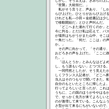
しかし、そう言えば、きみらの上
『世襲』大統領だ。」
私がそう言うと、声あり、「しか
らび上げた。ひとりがおらび上げ
けれども私―小田＝金総書記は少
で移動開始だ」とひと声叫んだ。
「どこへまた連れて行くのか」と
今に判る」とだけ私は応えて、バ
が場所はちがうがまた山中、そこ
一角だった。「何だ、ここは」の
か。」
その声に向かって、「その通り、
おどろきの声を上げた。「ここに
た。」
「ほんとうか」とみんなはどよめ
し、もう誰もいない」とつづける
一同愕然としたが、そう見えたが
しくフランス人記者が、「どこへ
当人はそのつもりで聞いてきた。
自分のもといたところに帰したよ
行ってよろしいと言ったが、これ
うちに、この国のほうが今やはる
で、せっかく先方が来てよろしい
のが激増して来ている。こんなふ
さ型が出て来るにちがいないので