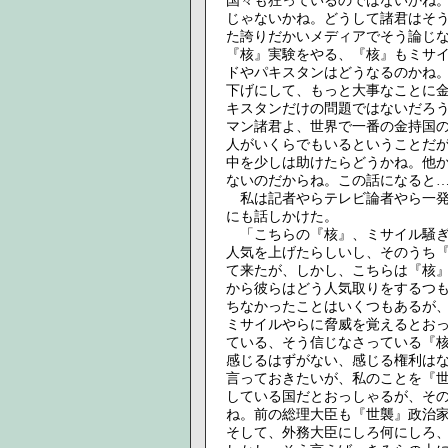
国々も狂っているのではないかね
じゃないかね。どうして諸君はそ
た誇りだかいメディアでそう論じ
『核』実験をやる、『核』もミサ
ドやパキスタンはどうなるのかね
下げにして、もっと大事なことに
キスタンだけの問題ではないだろう
マン諸君よ、世界で一番の金持国
人がいくらでもいるということだ
中を少しは助けたらどうかね。他
ないのだからね。この話になると
私は記者やらテレビ論者やら一発
にも話しかけた。
「こちらの『核』、ミサイル騒ぎ
人気を上げたらしいし、そのうち
て来たが、しかし、こちらは『核
から彼らはどう人気取りをするつ
ちなかったことはいくつもあるが
ミサイルやらに脅威を覚えるとお
ている、そう信じなさっている『
感じるはずがない、感じる権利は
言っておきたいが、私のことを『
している国だとおっしゃるが、そ
ね。前の総理大臣も『世襲』政治
そして、外務大臣にしろ何にしろ