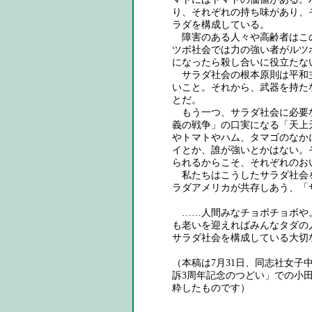
り、それぞれの持ち味があり、
ラダを構成している。
障害のある人々や高齢者はこ
ツボ社会では力の強い者がルツ
になったら殺し合いに役立たな
サラダ社会の根本原則は平和
いこと。それから、武器を持た
とだ。
もう一つ、サラダ社会に必要
義の戦争」の口実になる「天上
やトマトやハム、タマゴのなか
イとか、誰が強いとかはない。
られるからこそ、それぞれのお
私たちはこうしたサラダ社会
ラダアメリカが共存しあう、「
……人間みなチョボチョボや
も老いを迎えればみんなタダの
サラダ社会を構成している大切
（本稿は7月31日、同志社女
訴3周年記念のつどい」での小
粋したものです）