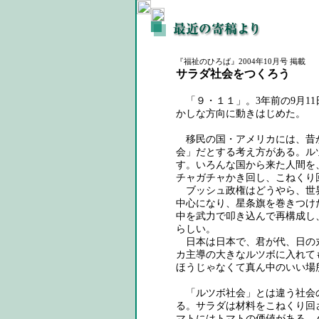
『福祉のひろば』2004年10月号 掲載
サラダ社会をつくろう
「９・１１」。3年前の9月1
かしな方向に動きはじめた。
移民の国・アメリカには、昔
会」だとする考え方がある。ル
す。いろんな国から来た人間を
チャガチャかき回し、こねくり
ブッシュ政権はどうやら、世
中心になり、星条旗を巻きつけ
中を武力で叩き込んで再構成し
らしい。
日本は日本で、君が代、日の
カ主導の大きなルツボに入れて
ほうじゃなくて真ん中のいい場
「ルツボ社会」とは違う社会
る。サラダは材料をこねくり回
マトにはトマトの価値がある。